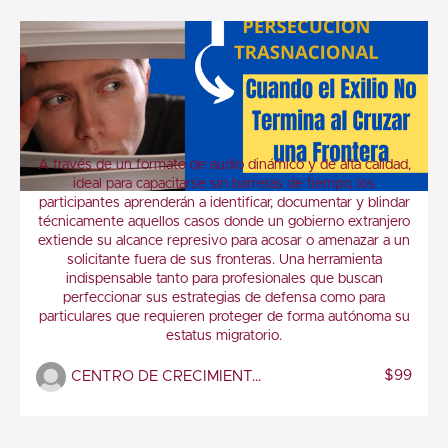
(AUDIO TALLER) PERSECUCIÓN
A través de un formato de audio dinámico y de alta calidad,
TRASNACIONAL
ideal para capacitarse sin barreras de tiempo, los
participantes aprenderán a identificar, documentar y blindar
técnicamente aquellos casos donde un gobierno extranjero
extiende su alcance represivo para acosar o amenazar a un
solicitante fuera de sus fronteras. Una herramienta
indispensable tanto para profesionales que buscan
perfeccionar sus estrategias de defensa como para
particulares que requieren proteger de forma autónoma su
estatus migratorio.
$99
CENTRO DE CRECIMIENTO AL INMIGRANTE