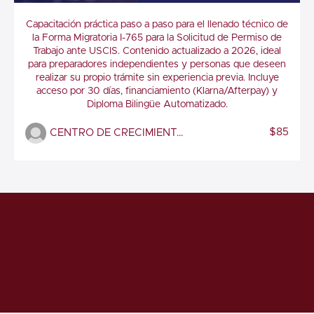
WORKSHOPS 4: Práctica de la Forma I-765
Capacitación práctica paso a paso para el llenado técnico de
(Permiso de Trabajo) / Diploma in Form I-
la Forma Migratoria I-765 para la Solicitud de Permiso de
765: Application for Employment
Authorization
Trabajo ante USCIS. Contenido actualizado a 2026, ideal
para preparadores independientes y personas que deseen
realizar su propio trámite sin experiencia previa. Incluye
acceso por 30 días, financiamiento (Klarna/Afterpay) y
Diploma Bilingüe Automatizado.
$85
CENTRO DE CRECIMIENTO AL INMIGRANTE